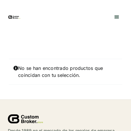
Saltar
al
contenido
No se han encontrado productos que
coincidan con tu selección.
Desde 1989 en el mercado de los regalos de empresa,