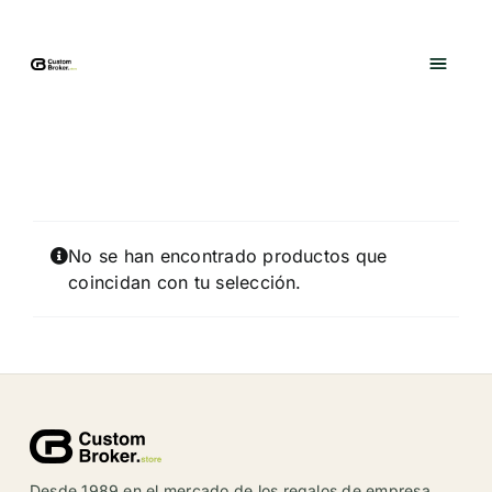
Saltar
al
contenido
No se han encontrado productos que
coincidan con tu selección.
Desde 1989 en el mercado de los regalos de empresa,