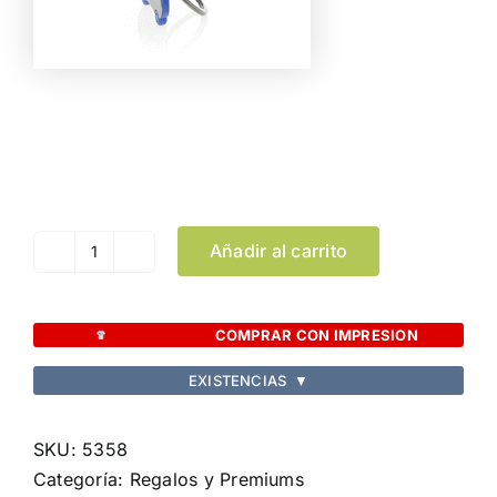
Color
Limpiar Selección
Añadir al carrito
Llavero
Rader
cantidad
COMPRAR CON IMPRESION
EXISTENCIAS
▼
SKU:
5358
Categoría:
Regalos y Premiums