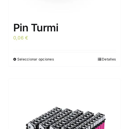
Pin Turmi
0,06
€
Seleccionar opciones
Detalles
Este
producto
tiene
múltiples
variantes.
Las
opciones
se
pueden