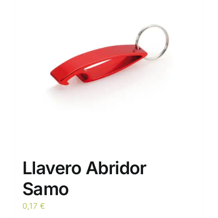
opciones
se
pueden
elegir
en
la
página
de
producto
Llavero Abridor
Samo
0,17
€