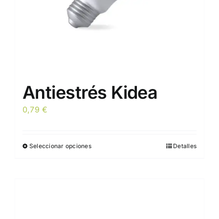
Antiestrés Kidea
0,79
€
Seleccionar opciones
Detalles
Este
producto
tiene
múltiples
variantes.
Las