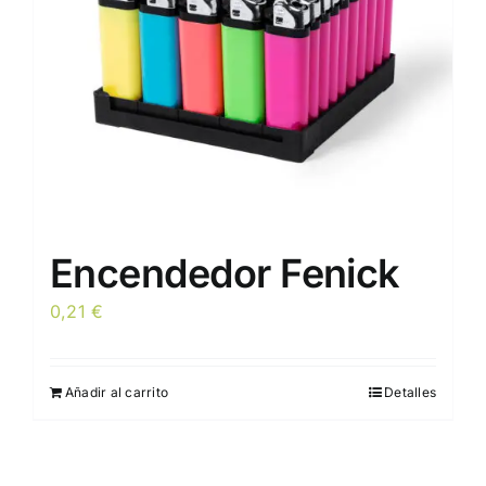
elegir
en
la
página
de
producto
Encendedor Fenick
0,21
€
Añadir al carrito
Detalles