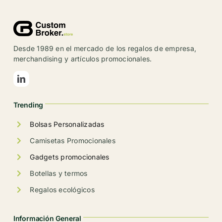
variantes.
Las
opciones
se
Desde 1989 en el mercado de los regalos de empresa,
pueden
merchandising y artículos promocionales.
elegir
en
la
Trending
página
de
Bolsas Personalizadas
producto
Camisetas Promocionales
Gadgets promocionales
Botellas y termos
Regalos ecológicos
Información General