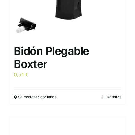
Bidón Plegable
Boxter
0,51
€
Seleccionar opciones
Detalles
Este
producto
tiene
múltiples
variantes.