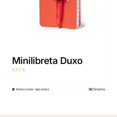
en
la
página
de
producto
Minilibreta Duxo
0,57
€
Seleccionar opciones
Detalles
Este
producto
tiene
múltiples