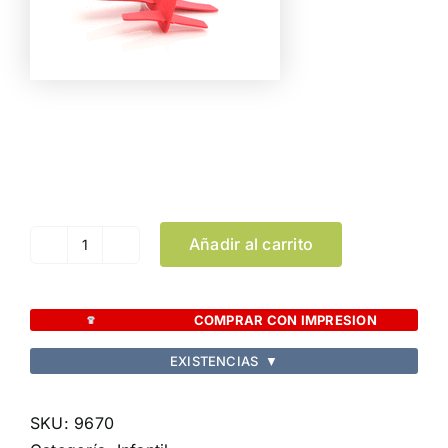
Color
Limpiar Selección
Añadir al carrito
Avioneta
Barón
cantidad
COMPRAR CON IMPRESION
EXISTENCIAS
▼
SKU:
9670