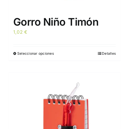
Gorro Niño Timón
1,02
€
Seleccionar opciones
Detalles
Este
producto
tiene
múltiples
variantes.
Las
opciones
se
pueden
elegir